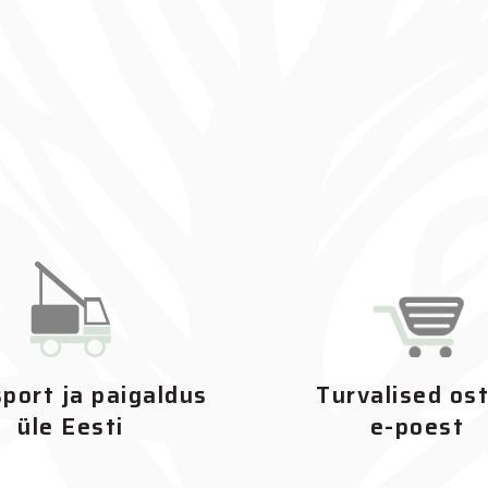
port ja paigaldus
Turvalised os
üle Eesti
e-poest