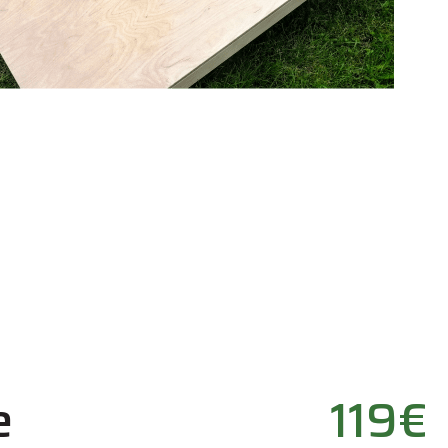
e
119€