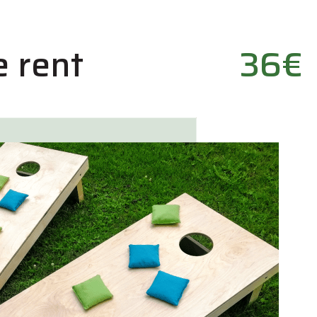
e rent
36€