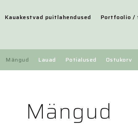
Kauakestvad puitlahendused
Portfoolio /
Mängud
Lauad
Potialused
Ostukorv
Mängud