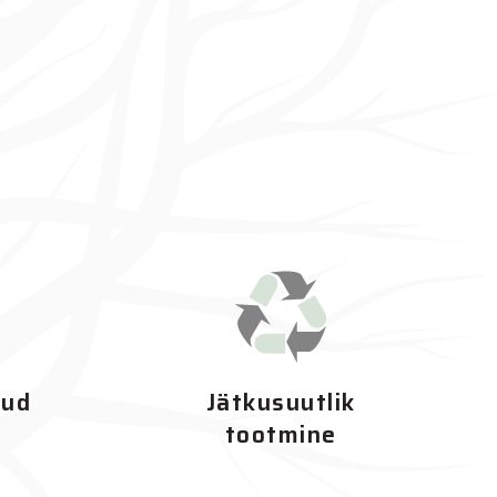
tud
Jätkusuutlik
tootmine