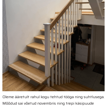
Oleme ääretult rahul kogu tehtud tööga ning suhtlusega.
Mõõdud sai võetud novembris ning trepi käsipuude