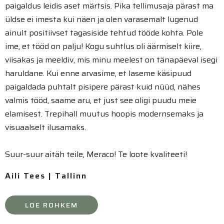
paigaldus leidis aset märtsis. Pika tellimusaja pärast ma
üldse ei imesta kui näen ja olen varasemalt lugenud
ainult positiivset tagasiside tehtud tööde kohta. Pole
ime, et tööd on palju! Kogu suhtlus oli äärmiselt kiire,
viisakas ja meeldiv, mis minu meelest on tänapäeval isegi
haruldane. Kui enne arvasime, et laseme käsipuud
paigaldada puhtalt pisipere pärast kuid nüüd, nähes
valmis tööd, saame aru, et just see oligi puudu meie
elamisest. Trepihall muutus hoopis modernsemaks ja
visuaalselt ilusamaks.
Suur-suur aitäh teile, Meraco! Te loote kvaliteeti!
Aili Tees | Tallinn
LOE ROHKEM