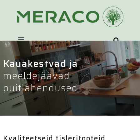
Kauakestvad ja
meeldejäävad
puitlahendused
Kvaliteetseid tisleritooteid