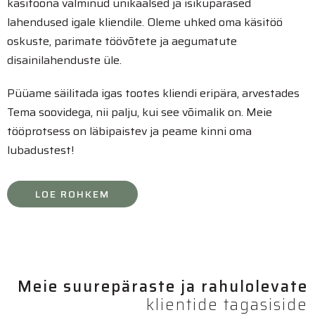
käsitööna valminud unikaalsed ja isikupärased
lahendused igale kliendile. Oleme uhked oma käsitöö
oskuste, parimate töövõtete ja aegumatute
disainilahenduste üle.
Püüame säilitada igas tootes kliendi eripära, arvestades
Tema soovidega, nii palju, kui see võimalik on. Meie
tööprotsess on läbipaistev ja peame kinni oma
lubadustest!
LOE ROHKEM
Meie suurepäraste ja rahulolevate
klientide tagasiside